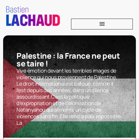
Palestine : la France ne peut
se taire !
Vive émotion devant les terribles images de
violence qui nous proviennent de Palestine.
Le droit international est bafoué, comme il
l’est depuis des années, dans un silence
assourdissant.C’est la politique
d’expropriation et de colonisation de
Netanyahou qui alimente un cycle de
violences sans fin. Elle rend la paix impossible.
La