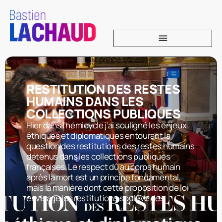
RESTITUTION DES RESTES
HUMAINS DANS LES
COLLECTIONS PUBLIQUES
Hier dans l’hémicycle j’ai souligné les enjeux
éthiques et diplomatiques entourant la
question des restitutions des restes humains
détenus dans les collections publiques
françaises. Le respect dû au corps humain
après la mort est un principe fondamental,
mais la manière dont cette proposition de loi
envisage les restitutions soulève des