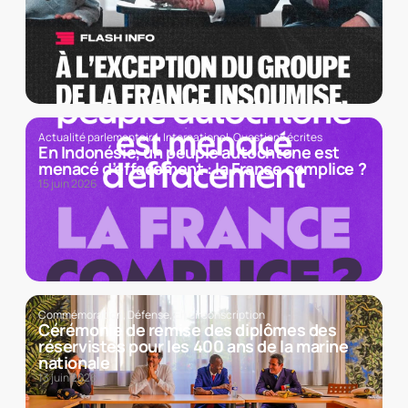
Actualité parlementaire
,
International
,
Questions écrites
En Indonésie, un peuple autochtone est
menacé d’effacement : la France complice ?
15 juin 2026
Commémoration
,
Défense
,
En circonscription
Cérémonie de remise des diplômes des
réservistes pour les 400 ans de la marine
nationale
13 juin 2026