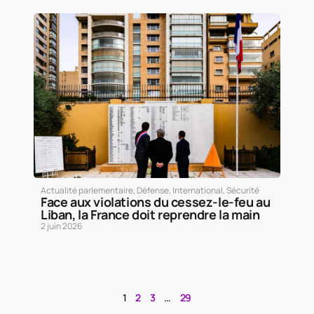
Actualité parlementaire
,
Défense
,
International
,
Sécurité
Face aux violations du cessez-le-feu au
Liban, la France doit reprendre la main
2 juin 2026
1
2
3
…
29