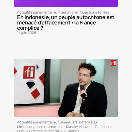
Actualité parlementaire
,
International
,
Questions écrites
En Indonésie, un peuple autochtone est
menacé d’effacement : la France
complice ?
15 juin 2026
Actualité parlementaire
,
Aubervilliers
,
Défense
,
En
circonscription
,
International
,
Kanaky-Nouvelle-Calédonie
,
Pantin
,
Urgence démocratique
,
Vidéos