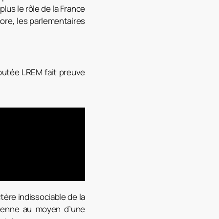
lus le rôle de la France
ncore, les parlementaires
putée LREM fait preuve
ère indissociable de la
opéenne au moyen d’une