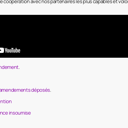
de coopération avec nos partenaires les plus capables et volo
amendement
.
es amendements déposés
.
ention
rance insoumise