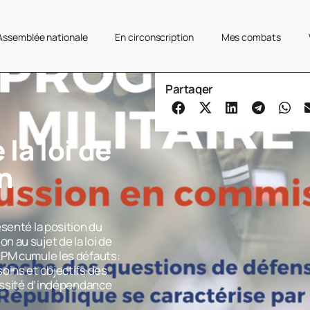
’Assemblée nationale
En circonscription
Mes combats
Partager
la loi de
n
)
senté la position du
 au sujet de la loi de
LPM cumule les défauts:
oins et objectifs des
cessité d’indépendance