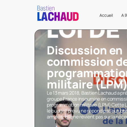
Accueil
A l
Discussion en
commission de 
programmatio
militaire (LPM
Le 13 mars 2018, Bastien Lachaud a pré
groupe France insoumise en commission
programmation militaire (LPM) Cette 
le budget prévu ne répond pas aux bes
armées, elle ne revient pas sur la né