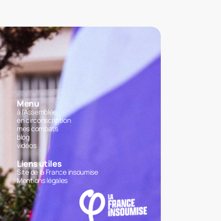
Menu
à l'Assemblée
en circonscription
mes combats
blog
vidéos
Liens utiles
Site de la France insoumise
Mentions légales