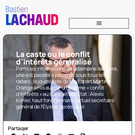
La caste ou le conflit
d’intérêts généralisé
Parmi les informations de la semaine dernière,
une est passée à peu près sous tous les
radars ; la journaliste de Mediapart Martine
Orange a mis au jour un énorme « conflit
d’intérêts » au sommet de l’État : Alexis
Kohler, haut fonctionnaire, actuel secrétaire
général de l’Élysée, après avoir
Partager