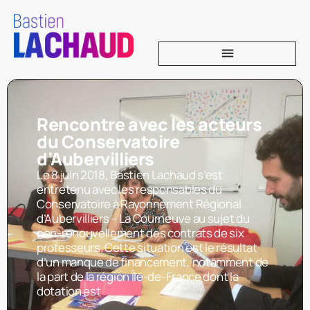
Rencontre avec les acteurs
du Conservatoire
d’Aubervilliers
Le 8 juin 2018, Bastien Lachaud s’est
entretenu avec les responsables du
Conservatoire à Rayonnement Régional
d’Aubervilliers – La Courneuve au sujet du
non-renouvellement des contrats de six
professeurs. Cette situation est le résultat
d’un manque de financement, notamment de
la part de la région Île-de-France dont la
dotation est