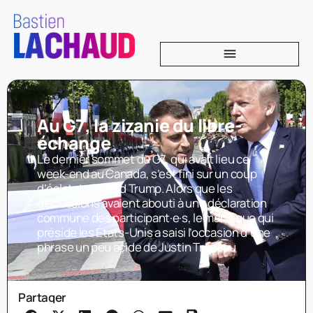
Au G7, la zizanie du libre-
échange
Le dernier sommet du G7, qui avait lieu ce
week-end au Canada, s’est fini sur un coup
d’éclat de Donald Trump. Alors que les
discussions avaient abouti à une déclaration
commune des participant·e·s, le maniaque qui
préside les États-Unis a saisi l’occasion d’une
phrase un peu acide de Justin Trudeau
Partager