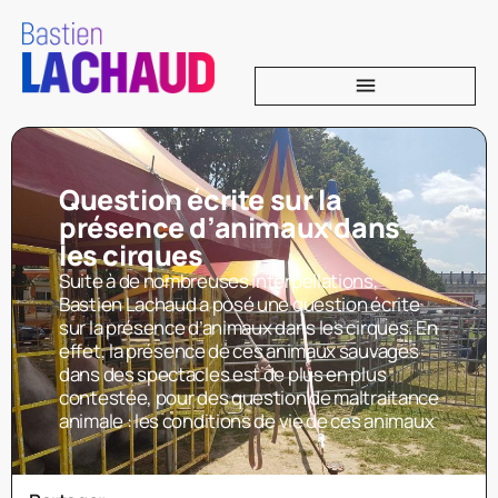
Question écrite sur la
présence d’animaux dans
les cirques
Suite à de nombreuses interpellations,
Bastien Lachaud a posé une question écrite
sur la présence d’animaux dans les cirques. En
effet, la présence de ces animaux sauvages
dans des spectacles est de plus en plus
contestée, pour des question de maltraitance
animale : les conditions de vie de ces animaux