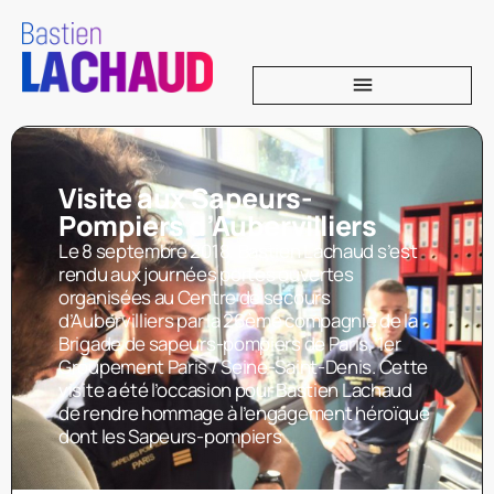
Visite aux Sapeurs-
Pompiers d’Aubervilliers
Le 8 septembre 2018, Bastien Lachaud s’est
rendu aux journées portes ouvertes
organisées au Centre de secours
d’Aubervilliers par la 26ème compagnie de la
Brigade de sapeurs-pompiers de Paris, 1er
Groupement Paris / Seine-Saint-Denis. Cette
visite a été l’occasion pour Bastien Lachaud
de rendre hommage à l’engagement héroïque
dont les Sapeurs-pompiers