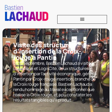
Visite des structures
d’insertion de la Croix-
rouge à Pantin
Le 10 septembre, Bastien Lachaud a visité
Logistique et LogisCité, deux structures
d’insertion par l’activité économique, gérés à
Pantin par Croix-rouge insertion, branche de
la Croix rouge française. Bastien Lachaud a
rendu hommage au travail exceptionnel que
réalise la Croix rouge, et a pu constater les
résultats tangibles qu’il produit