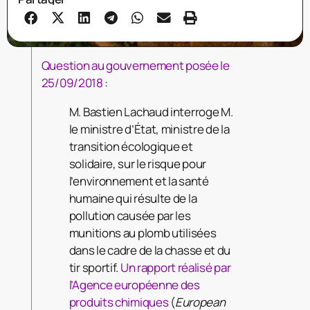
Question au gouvernement posée le
25/09/2018
:
M. Bastien Lachaud interroge M.
le ministre d’État, ministre de la
transition écologique et
solidaire, sur le risque pour
l’environnement et la santé
humaine qui résulte de la
pollution causée par les
munitions au plomb utilisées
dans le cadre de la chasse et du
tir sportif.
Un rapport réalisé par
l’Agence européenne des
produits chimiques
(
European