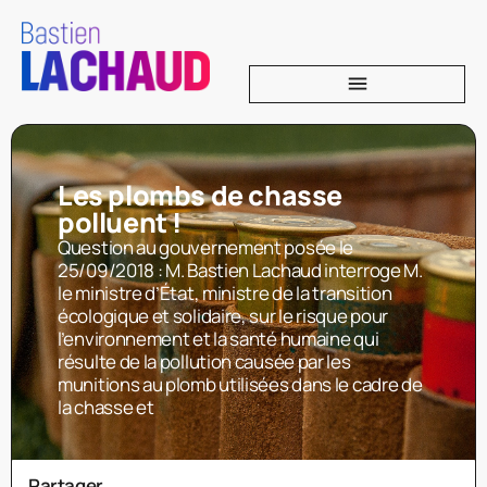
Les plombs de chasse
polluent !
Question au gouvernement posée le
25/09/2018 : M. Bastien Lachaud interroge M.
le ministre d’État, ministre de la transition
écologique et solidaire, sur le risque pour
l’environnement et la santé humaine qui
résulte de la pollution causée par les
munitions au plomb utilisées dans le cadre de
la chasse et
Partager