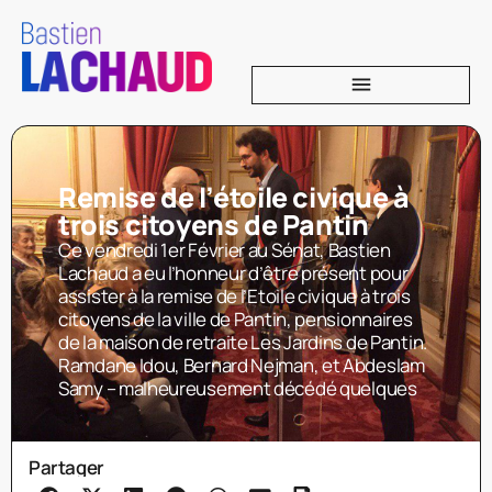
Remise de l’étoile civique à
trois citoyens de Pantin
Ce vendredi 1er Février au Sénat, Bastien
Lachaud a eu l’honneur d’être présent pour
assister à la remise de l’Etoile civique à trois
citoyens de la ville de Pantin, pensionnaires
de la maison de retraite Les Jardins de Pantin.
Ramdane Idou, Bernard Nejman, et Abdeslam
Samy – malheureusement décédé quelques
Partager