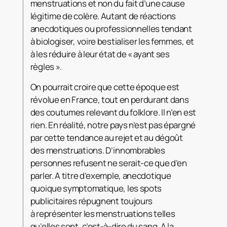
menstruations et non du fait d’une cause
légitime de colère. Autant de réactions
anecdotiques ou professionnelles tendant
à biologiser, voire bestialiser les femmes, et
à les réduire à leur état de « ayant ses
règles ».
On pourrait croire que cette époque est
révolue en France, tout en perdurant dans
des coutumes relevant du folklore. Il n’en est
rien. En réalité, notre pays n’est pas épargné
par cette tendance au rejet et au dégoût
des menstruations. D’innombrables
personnes refusent ne serait-ce que d’en
parler. A titre d’exemple, anecdotique
quoique symptomatique, les spots
publicitaires répugnent toujours
à représenter les menstruations telles
qu’elles sont, c’est-à-dire du sang. A la