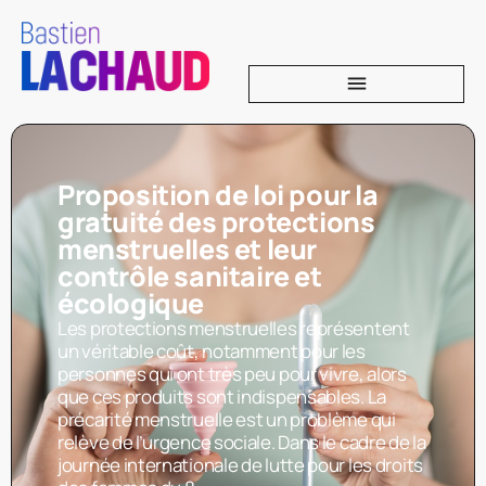
Proposition de loi pour la
gratuité des protections
menstruelles et leur
contrôle sanitaire et
écologique
Les protections menstruelles représentent
un véritable coût, notamment pour les
personnes qui ont très peu pour vivre, alors
que ces produits sont indispensables. La
précarité menstruelle est un problème qui
relève de l’urgence sociale. Dans le cadre de la
journée internationale de lutte pour les droits