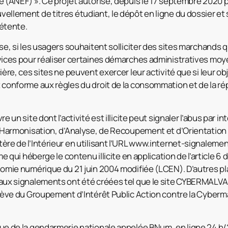
 (ANEF) ». Ce projet autorise, depuis le 17 septembre 2020 
llement de titres étudiant, le dépôt en ligne du dossier et
étente.
se, si les usagers souhaitent solliciter des sites marchands 
vices pour réaliser certaines démarches administratives mo
ère, ces sites ne peuvent exercer leur activité que si leur objet
 conforme aux règles du droit de la consommation et de la r
e un site dont l’activité est illicite peut signaler l’abus par in
d’Harmonisation, d’Analyse, de Recoupement et d’Orientatio
re de l’Intérieur en utilisant l’URL www.internet-signalement
e qui héberge le contenu illicite en application de l’article 6 de 
nomie numérique du 21 juin 2004 modifiée (LCEN). D’autres p
 aux signalements ont été créées tel que le site CYBERMAL
lève du Groupement d’Intérêt Public Action contre la Cyberma
e de la gendarmerie nationale appelée BNum, en ligne 24 h/24