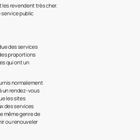
t les revendent très cher.
 service public
ndue des services
 des proportions
es qui ont un
fournis normalement
s à un rendez-vous
ue les sites
x des services
. Le même genre de
nir ou renouveler