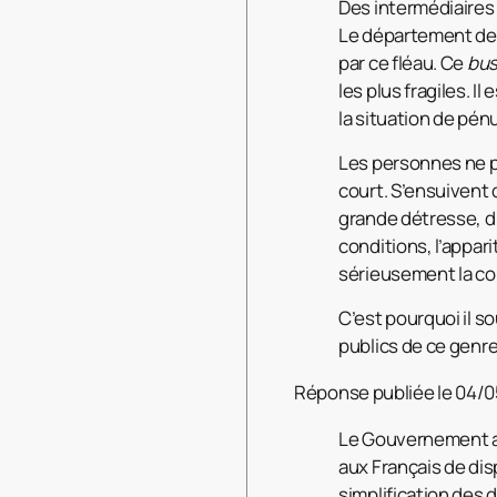
Des intermédiaires
Le département de l
par ce fléau. Ce
bus
les plus fragiles. I
la situation de pén
Les personnes ne p
court. S’ensuivent
grande détresse, du
conditions, l’appar
sérieusement la coh
C’est pourquoi il s
publics de ce genre
Réponse publiée le 04/0
Le Gouvernement a 
aux Français de dis
simplification des