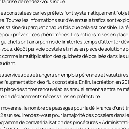
la prise de rendez-vous indue.
ves constatées par les préfets font systématiquement l’objet
iaire. Toutes les informations sur d’éventuels trafics sont exp
n et saisine du parquet chaque fois que cela est possible. La r
e pour prévenir ces phénomènes. Les actions mises en place
aux guichets ont ainsi permis de limiter les temps d’attente : 
z-vous, dépôt par voie postale et mise en place de solutions p
 comme la multiplication des guichets délocalisés dans les u
étudiant.
s services des étrangers en emplois pérennes et vacataires
r l’augmentation des flux constatés. Enfin, la création en 201
u et place des titres renouvelables annuellement a entrainé 
re de déplacements nécessaires en préfecture.
n moyenne, le nombre de passages pour la délivrance d’un titr
22 à un seul rendez-vous pour la majorité des dossiers dans l
gramme de dématérialisation des procédures « Administrat