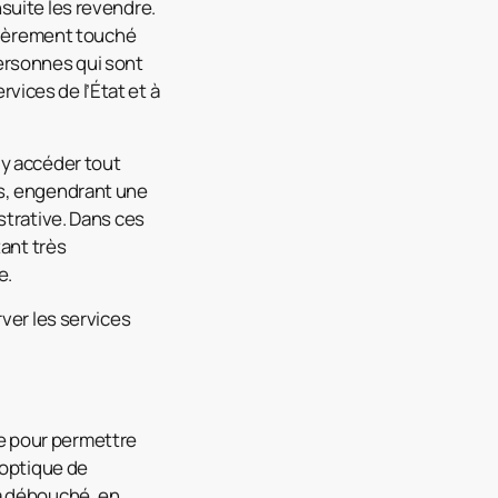
suite les revendre.
ulièrement touché
 personnes qui sont
rvices de l’État et à
 y accéder tout
es, engendrant une
strative. Dans ces
tant très
e.
ver les services
e pour permettre
 optique de
 a débouché, en