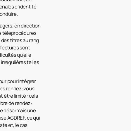
ionales d’identité
conduire.
agers, en direction
es téléprocédures
 des titres au rang
réfectures sont
icultés qu’elle
rrégulières telles
our pour intégrer
 des rendez-vous
 être limité : cela
mbre de rendez-
gre désormais une
base AGDREF, ce qui
te et, le cas