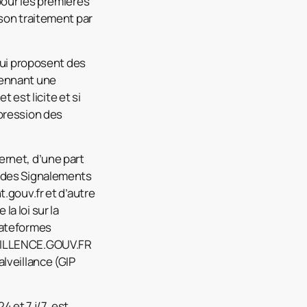
pour les premières
 son traitement par
qui proposent des
yennant une
 est licite et si
épression des
ternet, d’une part
n des Signalements
.gouv.fr et d’autre
la loi sur la
lateformes
VAILLENCE.GOUV.FR
lveillance (GIP
 et 7 j/7, est