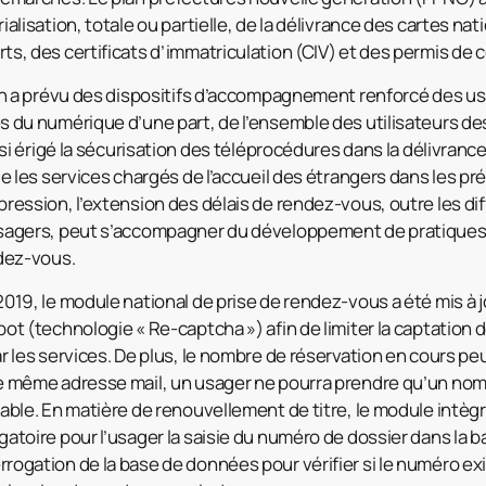
ialisation, totale ou partielle, de la délivrance des cartes nat
ts, des certificats d’immatriculation (CIV) et des permis de 
lan a prévu des dispositifs d’accompagnement renforcé des us
és du numérique d’une part, de l’ensemble des utilisateurs d
ussi érigé la sécurisation des téléprocédures dans la délivrance
que les services chargés de l’accueil des étrangers dans les p
pression, l’extension des délais de rendez-vous, outre les diff
usagers, peut s’accompagner du développement de pratiques i
ndez-vous.
2019, le module national de prise de rendez-vous a été mis à j
bot (technologie « Re-captcha ») afin de limiter la captation
r les services. De plus, le nombre de réservation en cours peut
ne même adresse mail, un usager ne pourra prendre qu’un no
lable. En matière de renouvellement de titre, le module intè
gatoire pour l’usager la saisie du numéro de dossier dans la 
rogation de la base de données pour vérifier si le numéro exis