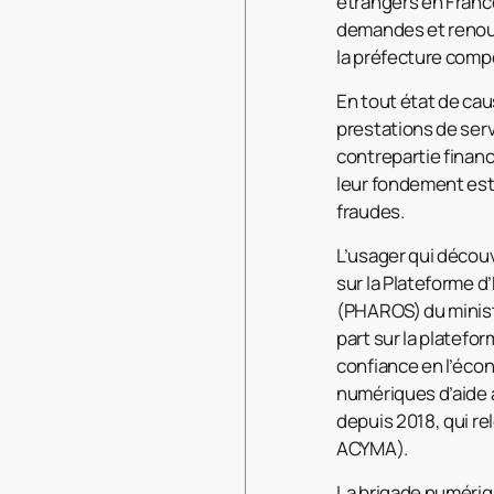
étrangers en France
demandes et renouve
la préfecture comp
En tout état de cau
prestations de ser
contrepartie financi
leur fondement est
fraudes.
L’usager qui découvr
sur la Plateforme 
(PHAROS) du ministè
part sur la plateform
confiance en l’éco
numériques d’aide
depuis 2018, qui re
ACYMA).
La brigade numériqu