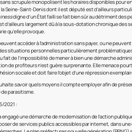
 sans scrupule monopolisent les horaires disponibles pour en
a Seine-Saint-Denis dont il est député est d’ailleurs partic
iness
digne d’un État failli se fait bien sûr au détriment des
l est d’ailleurs largement dû à la sous-dotation chronique des se
urie qu’elle provoque.
euvent accéder à l’administration sans payer, ou ne peuvent
 des situations personnelles particulièrement problématiqu
 fait de l’impossibilité de mener à bien une démarche admini
ition de profiteurs n’est guère surprenante. Elle menace pour
ésion sociale et doit faire l’objet d’une répression exemplair
ouhaite savoir quels moyens il compte employer afin de préser
 de parasitisme.
5/2021 :
engagé une démarche de modernisation de l’action publiqu
poser de services publics accessibles par internet, dans une
 démarches. Le plan préfectures nouvelle génération (PPNG)