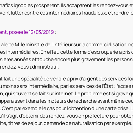
trafics ignobles prospèrent. Ils accaparent les rendez-vous e
ivent lutter contre ces intermédiaires frauduleux, et rendre le
nt, posée le 12/03/2019
:
alerte M. le ministre de l’intérieur sur la commercialisation i
des intermédiaires. En effet, cette forme d’escroquerie a pris
nières années et touche encore plus gravement les personn
 rendez-vous administratif.
t fait une spécialité de vendre à prix d’argent des services 
 moins sans intermédiaire, par les services de l’État : l’accè
n, qui souvent se fait sur internet. Le problème est si grave q
 apparaissent dans les moteurs de recherche avant même ceu
. C’est par exemple le cas pour l’obtention d’une carte grise
u’il s’agit d’obtenir des rendez-vous en préfecture pour obte
ité, titres de séjour, demande de naturalisation par exemple.