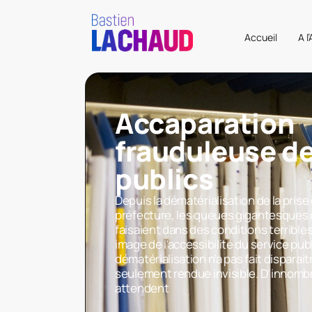
Accueil
A l
Accaparation
frauduleuse de
publics
Depuis la dématérialisation de la pris
préfecture, les queues gigantesques o
faisaient dans des conditions terrible
image de l’accessibilité du service publ
dématérialisation n’a pas fait disparaitre 
seulement rendue invisible. D’innom
attendent