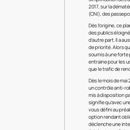
2017, sur la dématér
(CNI), des passepor
Dès l’origine, ce p
des publics éloign
d’autre part. Il a a
de priorité. Alors 
soumis à une forte 
entraine pour les 
que le trafic de re
Dès le mois de mai 
un contrôle anti-ro
mis à disposition pa
signifie qu’avec u
vous défini au préa
option rendant obli
déclenche une inter