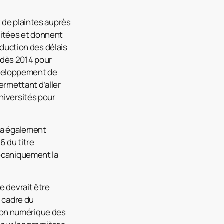
 de plaintes auprès
loitées et donnent
éduction des délais
 dès 2014 pour
développement de
ermettant d’aller
niversités pour
 a également
6 du titre
mécaniquement la
e devrait être
e cadre du
ion numérique des