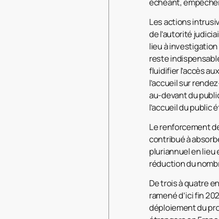
échéant, empêcher 
Les actions intrusi
de l’autorité judic
lieu à investigatio
reste indispensabl
fluidifier l’accès 
l’accueil sur rende
au-devant du public
l’accueil du public 
Le renforcement de
contribué à absorbe
pluriannuel en lie
réduction du nomb
De trois à quatre e
ramené d’ici fin 20
déploiement du pro