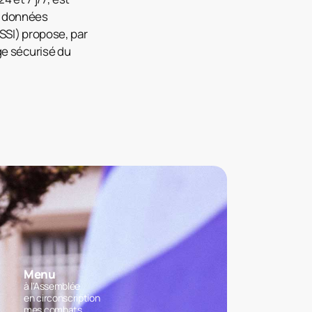
s données
SSI) propose, par
ge sécurisé du
Menu
à l'Assemblée
en circonscription
mes combats