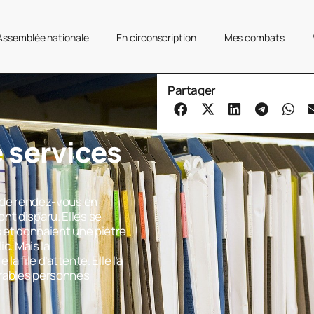
’Assemblée nationale
En circonscription
Mes combats
Partager
 services
e de rendez-vous en
nt disparu. Elles se
s et donnaient une piètre
ic. Mais la
la file d’attente. Elle l’a
brables personnes