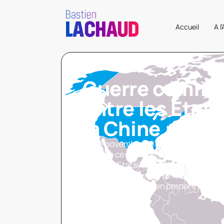
Accueil
A l
Guerre commer
entre les États
la Chine
Le 26 novembre 2019, Bastien Lacha
Le Maire ce qu’il compte faire face à 
entre les Etats-Unis et la Chine. En ef
avoir un impact important sur l’économi
donc de la préparer en prenant les b