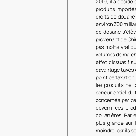
2019, il a décidé
produits importé
droits de douane
environ 300 millia
de douane s’élèv
provenant de Chin
pas moins vrai q
volumes de marcha
effet dissuasif s
davantage taxés e
point de taxation,
les produits ne p
concurrentiel du 
concernés par ce
devenir ces prod
douanières. Par 
plus grande sur 
moindre, car ils s