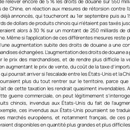
 de relever encore de 5 % les droits de douane sur 550 milli
s de Chine, en réaction aux mesures de rétorsion contre l
 déjà annoncés, qui toucheront au 1er septembre puis au 
rds de dollars de produits chinois qui n’étaient pas taxés jusq
eraient alors à 30 % sur un montant de 250 milliards de d
e. Même si l’application de ces différentes mesures reste pro
u’une augmentation subite des droits de douane a une co
ndises échangées. L’augmentation des droits de douane a p
ur le prix des marchandises, et de rendre plus difficile la 
n augmentant le prix de vente, du coût de la taxe d’importa
 qui pourrait arriver si l’escalade entre les États-Unis et la C
ourraient plus du tout rentrer sur le territoire, parce qu
fait de cette taxation les rendrait quasiment invendables.
tte guerre commerciale, on peut légitimement s’interroge
uits chinois, invendus aux États-Unis du fait de l’augme
exemple, ces invendus aux États-Unis pourraient se tradui
les marchés européens, et notamment français, de ces pr
eraient disponibles en quantité plus grandes et plus difficiles 