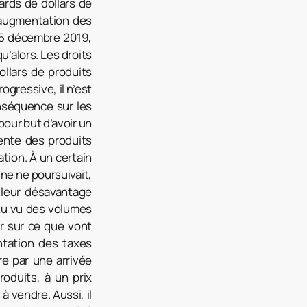
ards de dollars de
’augmentation des
15 décembre 2019,
u’alors. Les droits
ollars de produits
gressive, il n’est
nséquence sur les
our but d’avoir un
vente des produits
tion. À un certain
hine ne poursuivait,
e leur désavantage
 Au vu des volumes
r sur ce que vont
ntation des taxes
re par une arrivée
oduits, à un prix
à vendre. Aussi, il