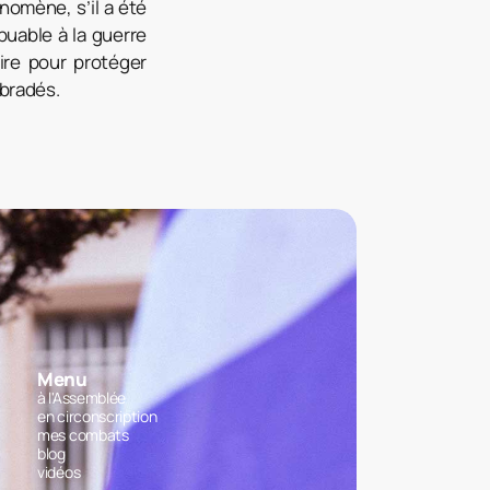
nomène, s’il a été
uable à la guerre
ire pour protéger
 bradés.
Menu
à l'Assemblée
en circonscription
mes combats
blog
vidéos