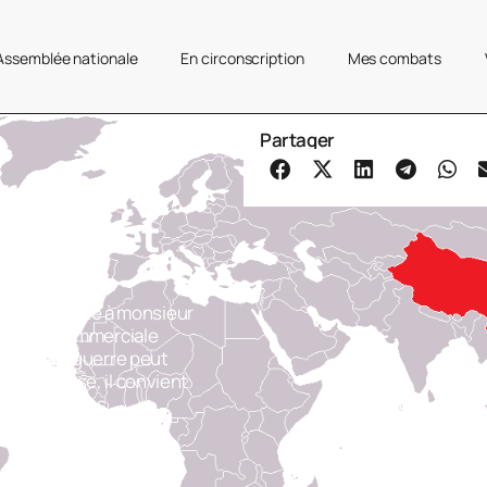
’Assemblée nationale
En circonscription
Mes combats
Partager
ciale
-Unis et
ud a demandé à monsieur
la guerre commerciale
fet, cette guerre peut
e française, il convient
onnes mesures