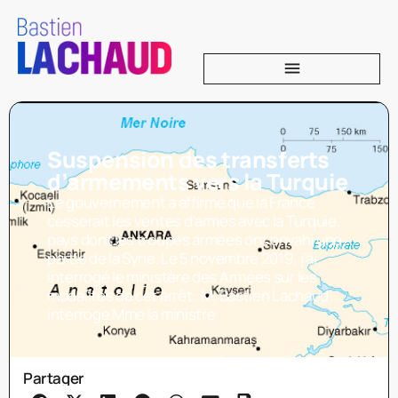
Suspension des transferts
d’armements vers la Turquie
Le gouvernement a affirmé que la France
cesserait les ventes d’armes avec la Turquie,
pays dont les troupes armées ont envahi une
partie de la Syrie. Le 5 novembre 2019, j’ai
interrogé le ministère des Armées sur les
modalités de cet arrêt : M. Bastien Lachaud
interroge Mme la ministre
Partager