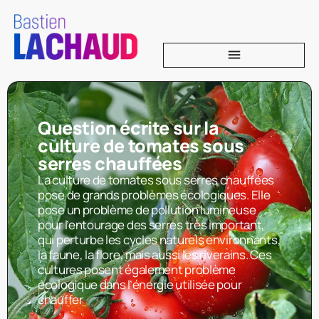
Question écrite sur la
culture de tomates sous
serres chauffées
La culture de tomates sous serres chauffées
pose de grands problèmes écologiques. Elle
pose un problème de pollution lumineuse
pour l’entourage des serres très important,
qui perturbe les cycles naturels environnants,
la faune, la flore, mais aussi les riverains. Ces
cultures posent également problème
écologique dans l’énergie utilisée pour
chauffer