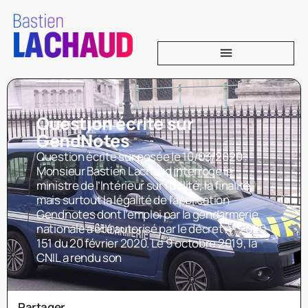
Question écrite sur
GendNotes
Question écrite sur posée le 10/03/2020 :
Monsieur Bastien Lachaud interroge le
ministre de l’Intérieur sur l’utilité, la finalité,
mais surtout la légalité de l’application
Gendnotes dont l’emploi par la gendarmerie
nationale a été autorisé par le décret n° 2020-
151 du 20 février 2020. Le 9 octobre 2019, la
CNIL a rendu son
Partager