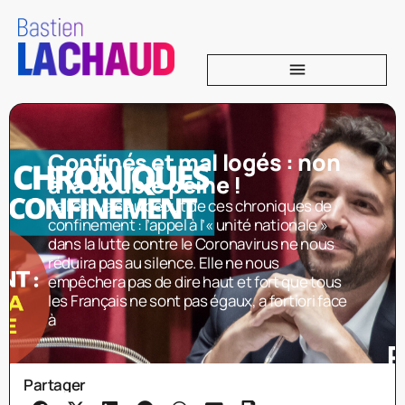
Confinés et mal logés : non
à la double peine !
Je l’écrivais au début de ces chroniques de
confinement : l’appel à l’« unité nationale »
dans la lutte contre le Coronavirus ne nous
réduira pas au silence. Elle ne nous
empêchera pas de dire haut et fort que tous
les Français ne sont pas égaux, a fortiori face
à
Partager