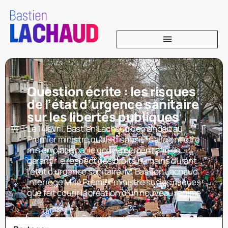
Question écrite : les risques
de l’état d’urgence sanitaire
sur les libertés publiques
Le 14 avril, Bastien Lachaud demandait au
Premier ministre quels dispositifs allaient être
mis en place par le gouvernement afin de
garantir le respect des droits humains durant
l’état d’urgence sanitaire. M. Bastien Lachaud
interroge M. le Premier ministre sur les risques
que fait courir la création d’un nouveau régime