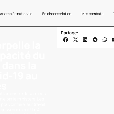
’Assemblée nationale
En circonscription
Mes combats
Partager
rpelle la
opacité du
dans la
id-19 au
es
it la ministre des armées
mie par le ministère. Les
ouvoir faire leur travail
u gouvernement ! Le 4