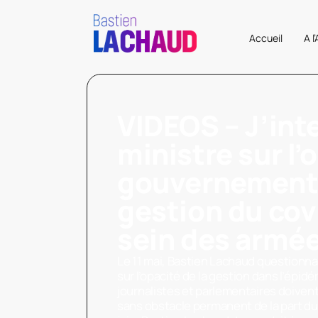
Accueil
A l
VIDEOS – J’inte
ministre sur l’
gouvernement 
gestion du cov
sein des armé
Le 11 mai, Bastien Lachaud questionna
sur l’opacité de la gestion dans l’épidé
journalistes et parlementaires doivent p
sans obstacle permanent de la part d