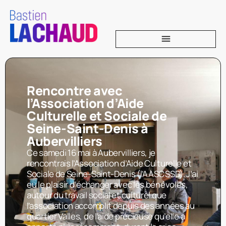
Rencontre avec
l’Association d’Aide
Culturelle et Sociale de
Seine-Saint-Denis à
Aubervilliers
Ce samedi 16 mai à Aubervilliers, je
rencontrais l’Association d’Aide Culturelle et
Sociale de Seine-Saint-Denis (l’AASCSSD). J’ai
eu le plaisir d’échanger avec les bénévoles,
autour du travail social et culturel que
l’association accomplit depuis des années au
quartier Valles, de l’aide précieuse qu’elle a