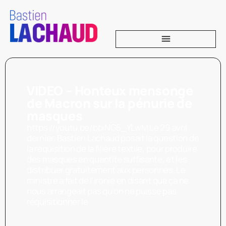
VIDEO – Honteux mensonge
de Macron sur la pénurie de
masques
https://youtu.be/bbiNG5_YLwM Le 29 avril
dernier, Bastien Lachaud posait la question de
la réquisition de la filière textile, pour produire
des masques en quantité suffisante, et les
distribuer gratuitement aux personnes. Le
ministre a fait de l’ironie en disant que ça ne
nous arrangeait pas qu’on ne puisse pas
réquisitionner le