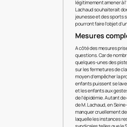
légitimement amener à l
Lachaud souhaiterait donc
jeunesse et des sports s
pourront faire l’objet d’
Mesures complém
A côté des mesures prise
questions. Car de nombr
quelques-unes des piste
sur les fermetures de cla
moyen d’empêcher la prop
enfants puissent se lave
et les enfants aux gestes
de l’épidémie. Autant de 
de M. Lachaud, en Seine-
manquer cruellement de 
laquelle les instances 
syndicales telles que le