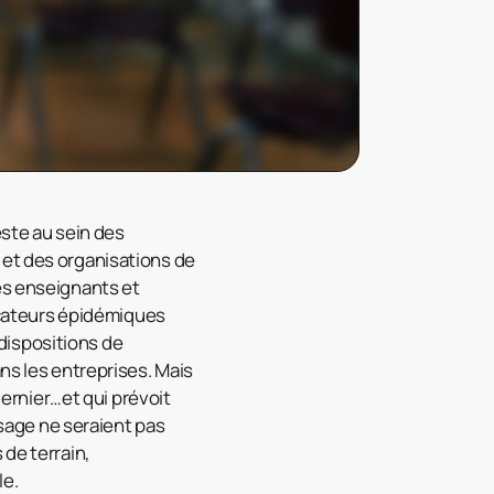
este au sein des
 et des organisations de
es enseignants et
dicateurs épidémiques
dispositions de
ns les entreprises. Mais
dernier…et qui prévoit
ssage ne seraient pas
 de terrain,
le.