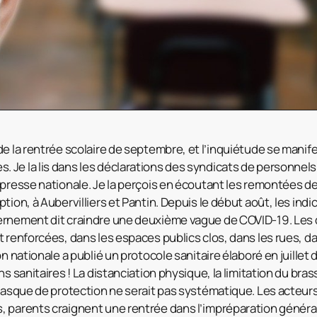
de la rentrée scolaire de septembre, et l’inquiétude se manif
Je la lis dans les déclarations des syndicats de personnels
 presse nationale. Je la perçois en écoutant les remontées d
tion, à Aubervilliers et Pantin. Depuis le début août, les in
ernement dit craindre une deuxième vague de COVID-19. Les 
t renforcées, dans les espaces publics clos, dans les rues, da
on nationale a publié un protocole sanitaire élaboré en juillet 
ns sanitaires ! La distanciation physique, la limitation du bra
 masque de protection ne serait pas systématique. Les acteurs
 parents craignent une rentrée dans l’impréparation généra