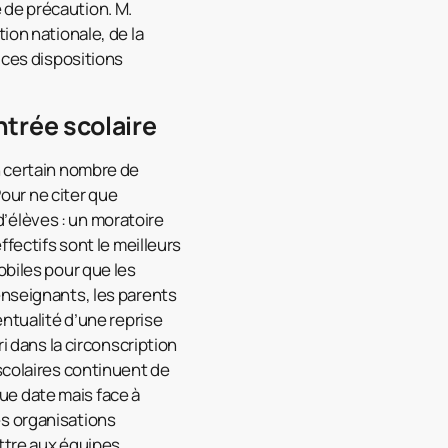
 de précaution. M.
ion nationale, de la
 ces dispositions
trée scolaire
n certain nombre de
our ne citer que
’élèves : un moratoire
ffectifs sont le meilleurs
obiles pour que les
enseignants, les parents
entualité d’une reprise
i dans la circonscription
scolaires continuent de
ue date mais face à
es organisations
ttre aux équipes