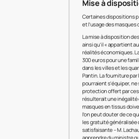
Mise à disposit
Certaines dispositions p
et l’usage des masques 
La mise à disposition de
ainsi qu’il « appartient a
réalités économiques. L
300 euros pour une famil
dans les villes et les qu
Pantin. La fourniture par
pourraient s’équiper, ne 
protection offert par ces
résulterait une inégalité
masques en tissus doiven
l’on peut douter de ce qu
les gratuité généralisée
satisfaisante – M. Lacha
apprendre du ministre qu