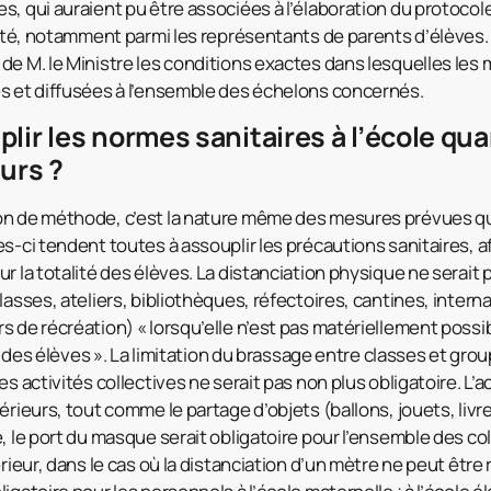
, qui auraient pu être associées à l’élaboration du protocole
s été, notamment parmi les représentants de parents d’élèves
de M. le Ministre les conditions exactes dans lesquelles les
s et diffusées à l’ensemble des échelons concernés.
lir les normes sanitaires à l’école qua
eurs ?
n de méthode, c’est la nature même des mesures prévues qui 
es-ci tendent toutes à assouplir les précautions sanitaires, 
r la totalité des élèves. La distanciation physique ne serait p
lasses, ateliers, bibliothèques, réfectoires, cantines, internat
s de récréation) « lorsqu’elle n’est pas matériellement possi
ité des élèves ». La limitation du brassage entre classes et gro
es activités collectives ne serait pas non plus obligatoire. L’
érieurs, tout comme le partage d’objets (ballons, jouets, livr
, le port du masque serait obligatoire pour l’ensemble des col
érieur, dans le cas où la distanciation d’un mètre ne peut être