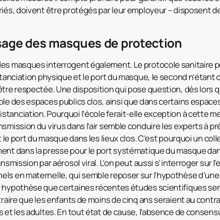
riés, doivent être protégés par leur employeur – disposent d
sage des masques de protection
des masques interrogent également. Le protocole sanitaire p
stanciation physique et le port du masque, le second n’étant o
être respectée. Une disposition qui pose question, dès lors 
ble des espaces publics clos, ainsi que dans certains espaces
tanciation. Pourquoi l’école ferait-elle exception à cette m
smission du virus dans l’air semble conduire les experts à pré
et le port du masque dans les lieux clos. C’est pourquoi un col
ent dans la presse pour le port systématique du masque dans
ansmission par aérosol viral. L’on peut aussi s’interroger sur 
ls en maternelle, qui semble reposer sur l’hypothèse d’une 
e hypothèse que certaines récentes études scientifiques se
traire que les enfants de moins de cinq ans seraient au contr
 et les adultes. En tout état de cause, l’absence de consensu