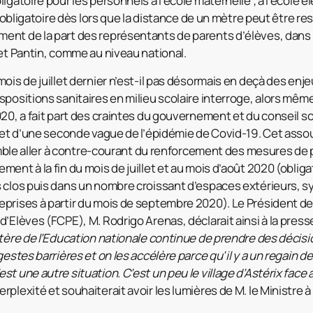
igatoire pour les personnels à l’école maternelle ; à l’école é
us obligatoire dès lors que la distance de un mètre peut être 
nt de la part des représentants de parents d’élèves, dans l
 et Pantin, comme au niveau national.
ois de juillet dernier n’est-il pas désormais en deçà des enjeu
positions sanitaires en milieu scolaire interroge, alors même
20, a fait part des craintes du gouvernement et du conseil sc
e et d’une seconde vague de l’épidémie de Covid-19. Cet ass
semble aller à contre-courant du renforcement des mesures de 
ment à la fin du mois de juillet et au mois d’août 2020 (obli
 clos puis dans un nombre croissant d’espaces extérieurs, s
prises à partir du mois de septembre 2020). Le Président de
’Elèves (FCPE), M. Rodrigo Arenas, déclarait ainsi à la press
stère de l’Education nationale continue de prendre des décisi
gestes barrières et on les accélère parce qu’il y a un regain d
t une autre situation. C’est un peu le village d’Astérix face 
plexité et souhaiterait avoir les lumières de M. le Ministre à 