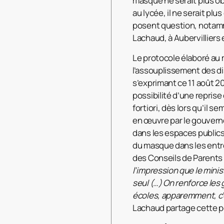
masque ne serait plus obl
au lycée, il ne serait pl
posent question, notamme
Lachaud, à Aubervilliers
Le protocole élaboré au m
l’assouplissement des dis
s’exprimant ce 11 août 20
possibilité d’une repris
fortiori, dès lors qu’il 
en œuvre par le gouverne
dans les espaces publics
du masque dans les entre
des Conseils de Parents d
l’impression que le mini
seul (…) On renforce les 
écoles, apparemment, c’es
Lachaud partage cette per