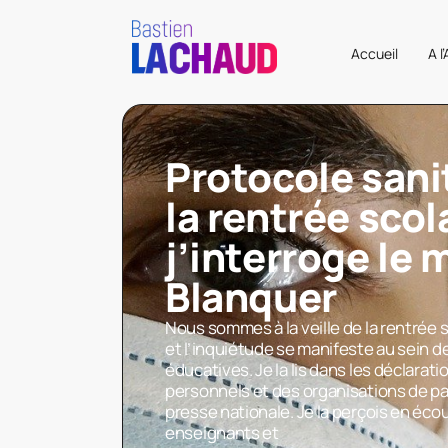
Accueil
A l
Protocole sani
la rentrée scola
j’interroge le 
Blanquer
Nous sommes à la veille de la rentrée 
et l’inquiétude se manifeste au sein
éducatives. Je la lis dans les déclarat
personnels et des organisations de pa
presse nationale. Je la perçois en éc
enseignants et