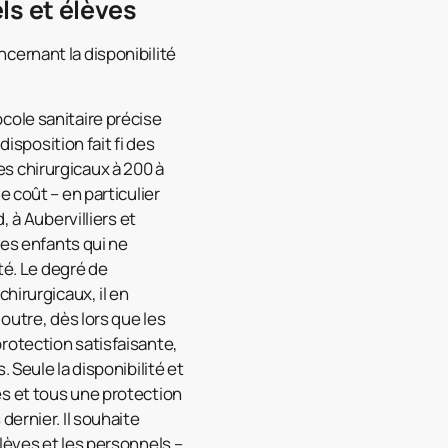
ls et élèves
cernant la disponibilité
cole sanitaire précise
disposition fait fi des
s chirurgicaux à 200 à
 coût – en particulier
 à Aubervilliers et
les enfants qui ne
té. Le degré de
hirurgicaux, il en
outre, dès lors que les
rotection satisfaisante,
 Seule la disponibilité et
s et tous une protection
dernier. Il souhaite
lèves et les personnels –