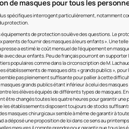
ion de masques pour tous les personne
lus spécifiques interrogent particulièrement, notamment con
du protection.
s équipements de protection soulève des questions. Le proto
ux parents de fournir des masques à leurs enfants ». Une telle 
a presse a estimé le coût mensuel de l’équipement en masque
le avec deux enfants. Peu de français pourront en supporter le
artiers populaires comme dans la circonscription de M. Lachaud,
 les établissements de masques dits « grands publics », pour 
semble pas pleinement suffisante pour pallier à cette difficul
 masques grands publics étant inférieur à celui des masques c
 entre les élèves équipés de différents types de masques. En 
t être changés toutes les quatre heures pour garantir une p
e les établissements disposent toujours de stocks suffisants.
 des masques chirurgicaux semble à même de garantir à toute
ud a déposé une proposition de loi dans ce sens au printemps 
elles mesures il compte prendre pour garantir que tous les é