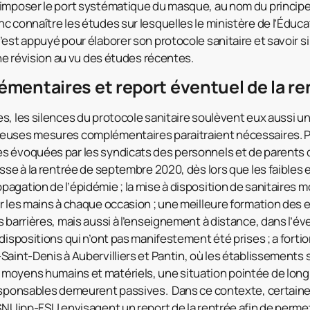
’imposer le port systématique du masque, au nom du principe
 connaître les études sur lesquelles le ministère de l’Éducat
’est appuyé pour élaborer son protocole sanitaire et savoir si
une révision au vu des études récentes.
entaires et report éventuel de la ren
s, les silences du protocole sanitaire soulèvent eux aussi u
euses mesures complémentaires paraitraient nécessaires. P
s évoquées par les syndicats des personnels et de parents d
sse à la rentrée de septembre 2020, dès lors que les faibles e
agation de l’épidémie ; la mise à disposition de sanitaires m
r les mains à chaque occasion ; une meilleure formation des 
 barrières, mais aussi à l’enseignement à distance, dans l’év
dispositions qui n’ont pas manifestement été prises ; a fortior
Saint-Denis à Aubervilliers et Pantin, où les établissements 
moyens humains et matériels, une situation pointée de long
responsables demeurent passives. Dans ce contexte, certain
 SNUipp-FSU envisagent un report de la rentrée afin de perme