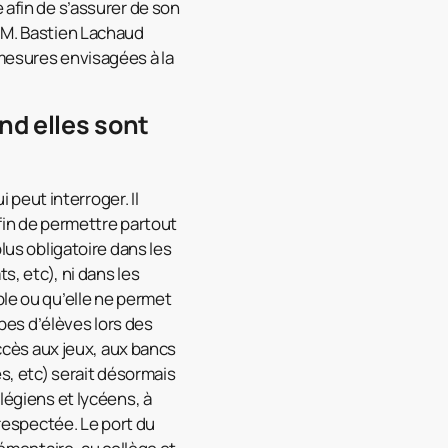
 afin de s’assurer de son
. M. Bastien Lachaud
 mesures envisagées à la
nd elles sont
peut interroger. Il
afin de permettre partout
lus obligatoire dans les
s, etc), ni dans les
ble ou qu’elle ne permet
upes d’élèves lors des
accès aux jeux, aux bancs
es, etc) serait désormais
légiens et lycéens, à
 respectée. Le port du