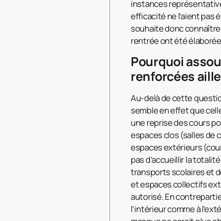
instances représentatives
efficacité ne l’aient pa
souhaite donc connaître 
rentrée ont été élaborée
Pourquoi assoup
renforcées aill
Au-delà de cette questio
semble en effet que cell
une reprise des cours pou
espaces clos (salles de c
espaces extérieurs (cour
pas d’accueillir la total
transports scolaires et d
et espaces collectifs ext
autorisé. En contrepartie
l’intérieur comme à l’ext