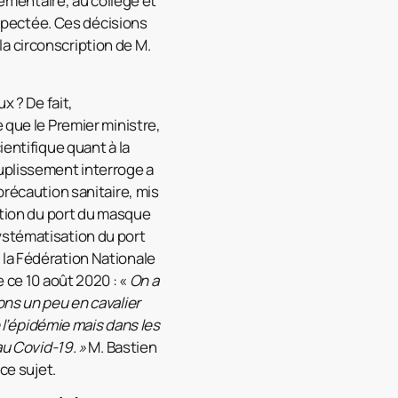
lémentaire, au collège et
respectée. Ces décisions
a circonscription de M.
x ? De fait,
 que le Premier ministre,
ientifique quant à la
ouplissement interroge a
précaution sanitaire, mis
gation du port du masque
ystématisation du port
 la Fédération Nationale
e ce 10 août 2020 : «
On a
ons un peu en cavalier
e l’épidémie mais dans les
au Covid-19. »
M. Bastien
ce sujet.