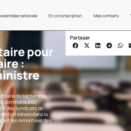
’Assemblée nationale
En circonscription
Mes combats
Partager
taire pour
ire :
ministre
scolaire de septembre,
 des communautés
ions des syndicats de
rents d’élèves dans la
outant les remontées des