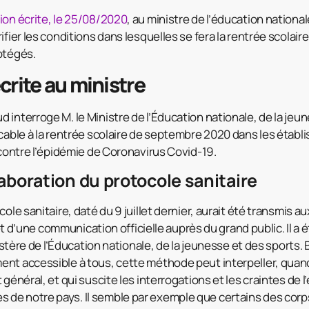
ion écrite, le 25/08/2020
, au ministre de l’éducation nationa
fier les conditions dans lesquelles se fera la rentrée scolaire
otégés.
crite au ministre
interroge M. le Ministre de l’Éducation nationale, de la jeun
icable à la rentrée scolaire de septembre 2020 dans les établ
 contre l’épidémie de Coronavirus Covid-19.
aboration du protocole sanitaire
cole sanitaire, daté du 9 juillet dernier, aurait été transmis a
bjet d’une communication officielle auprès du grand public. Il a
inistère de l’Éducation nationale, de la jeunesse et des sports
nt accessible à tous, cette méthode peut interpeller, quand i
 général, et qui suscite les interrogations et les craintes de
de notre pays. Il semble par exemple que certains des corps