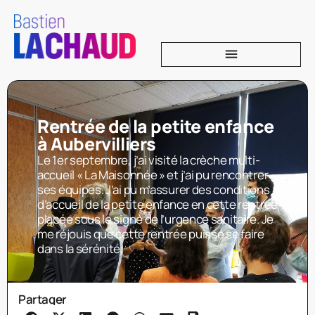
Rentrée de la petite enfance
à Aubervilliers
Le 1er septembre, j’ai visité la crèche multi-
accueil « La Maisonnée » et j’ai pu rencontrer
ses équipes. J’ai pu m’assurer des conditions
d’accueil de la petite enfance en cette rentrée
placée sous le signe de l’urgence sanitaire. Je
me réjouis que cette rentrée puisse se faire
dans la sérénité,
Partager