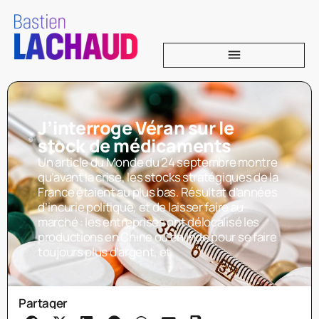
J’interroge Véran sur le
stock de médicaments
Un article du Monde du 24 septembre montre
qu’avant la crise, les stocks stratégiques de la
France étaient au plus bas. Résultat d’années
d’incurie politique, et de laisser faire au
marché : les entreprises ont délocalisé les
productions en Chine ou en Inde pour se faire
toujours plus d’argent, et
Partager