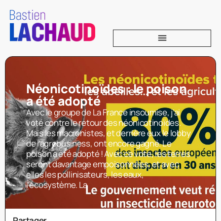
Néonicotinoïdes : le poison
a été adopté
Avec le groupe de La France insoumise, j’ai
voté contre le retour des néonicotinoïdes.
Mais les macronistes, et derrière eux le lobby
de l’agrobusiness, ont encore gagné. Le
poison a été adopté ! Avec ce vote, les terres
seront davantage empoisonnées, et avec
elles les pollinisateurs, les eaux,
l’écosystème. La
Partager