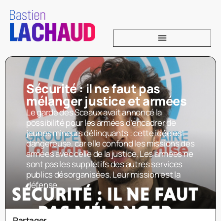
Sécurité : il ne faut pas
mélanger justice et armées
Le garde des Sceaux avait annoncé la
possibilité pour les armées d’encadrer de
jeunes mineurs délinquants : cette idée est
dangereuse, car elle confond les missions des
armées avec celle de la justice. Les armées ne
sont pas les supplétifs des autres services
publics désorganisées. Leur mission est la
défense
Partager