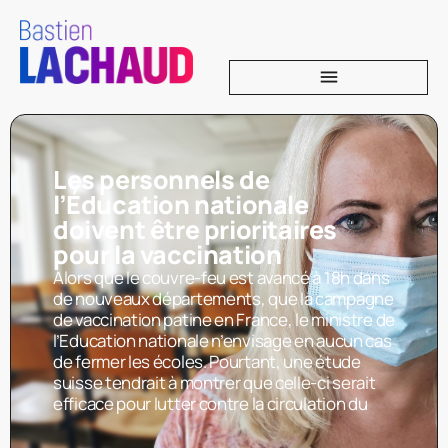
Les personnels de
l’Éducation nationale
doivent être prioritaires
pour la vaccination
Alors que le couvre-feu est avancé à 18h dans
de nouveaux départements, que la campagne
de vaccination patine en France, le ministre de
l’Education nationale n’envisage en aucun cas
de fermer les écoles. Pourtant, une étude
suisse tendrait à montrer que celle-ci serait
efficace pour lutter contre la circulation du