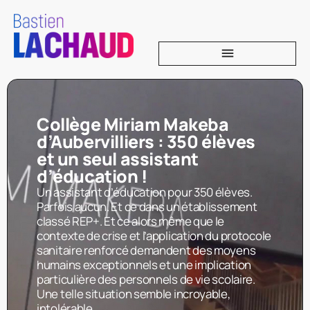
Collège Miriam Makeba
d’Aubervilliers : 350 élèves
et un seul assistant
d’éducation !
Un assistant d’éducation pour 350 élèves.
Parfois aucun. Et ce dans un établissement
classé REP+. Et ce alors même que le
contexte de crise et l’application du protocole
sanitaire renforcé demandent des moyens
humains exceptionnels et une implication
particulière des personnels de vie scolaire.
Une telle situation semble incroyable,
intolérable.