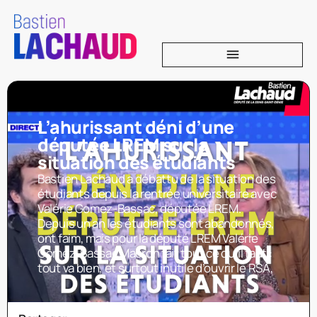
L’ahurissant déni d’une
députée LREM sur la
situation des étudiants
Bastien Lachaud a débattu de la situation des
étudiants depuis la rentrée universitaire avec
Valérie Gomez-Bassac, députée LREM.
Depuis un an les étudiants sont abandonnés,
ont faim, mais pour la député LREM Valérie
Gomez-Bassac Macron fait tout ce qu’il faut :
tout va bien, et surtout inutile d’ouvrir le RSA,