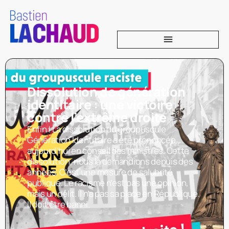
Dissolution de génération
identitaire : une victoire
contre l’extrême droite
Enfin ! La dissolution du groupuscule
Génération Identitaire a été prononcée
aujourd’hui en conseil des ministres. Cette
dissolution, nous la demandions depuis des
années. C’est une mesure de salubrité
publique. Le racisme n’est pas une opinion,
mais un délit. Il n’a pas sa place en République.
Il doit être banni.