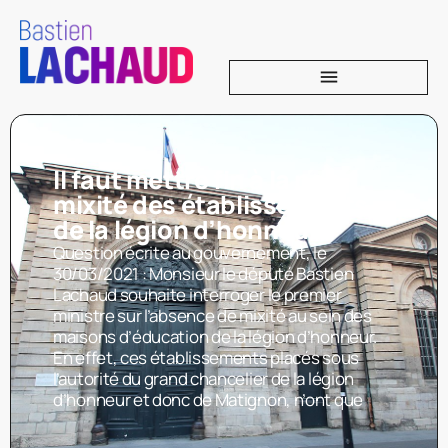
Il faut mettre fin à la non-
mixité des établissements
de la légion d’honneur
Question écrite au gouvernement, le
30/03/2021 : Monsieur le député Bastien
Lachaud souhaite interroger le premier
ministre sur l’absence de mixité au sein des
maisons d’éducation de la légion d’honneur.
En effet, ces établissements placés sous
l’autorité du grand chancelier de la légion
d’honneur et donc de Matignon, n’ont que