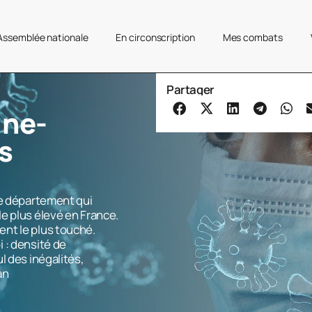
’Assemblée nationale
En circonscription
Mes combats
Partager
ine-
ls
le département qui
e plus élevé en France.
nt le plus touché.
 : densité de
l des inégalités,
an