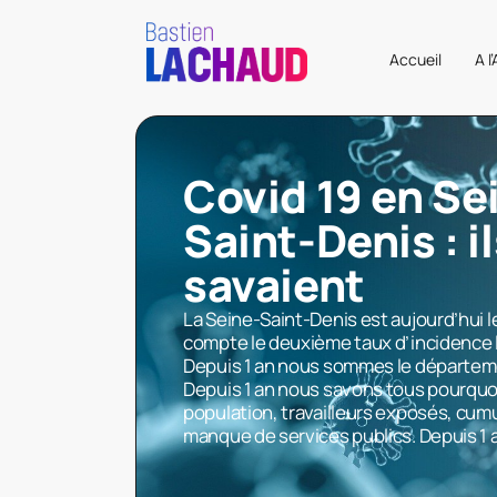
Accueil
A l
Covid 19 en Se
Saint-Denis : i
savaient
La Seine-Saint-Denis est aujourd’hui 
compte le deuxième taux d’incidence l
Depuis 1 an nous sommes le départeme
Depuis 1 an nous savons tous pourquoi
population, travailleurs exposés, cumu
manque de services publics. Depuis 1 