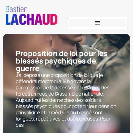
Proposition de loi pour les
blessés psychiques de
guerre
J’ai déposé une proposition de loi que je
défendrai mercredi à 14h devant la
commission de la défense nationale et des
forces armées de l’Assemblée nationale.
Aujourd’hui les démarches des soldats
blessés psychiques pour obtenir leur pension
d’invalidité et la médaille du blessé sont
longues, répétitives et douloureuses. Pour
ces