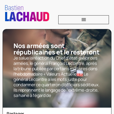
Nos armées sont
républicaines et le resteront
Je salue la réaction du Chef d’état-major des
armées, le général François Lecointre, après
la tribune publiée par certains militaires dans
l’hebdomadaire « Valeurs Actuelles ». Le
général Lecointre a les mots juste pour
condamner ce quarteron d’officiers séditieux.
Ils reprennent le langage de l’extrême-droite,
sa haine à l’égard de
Partager