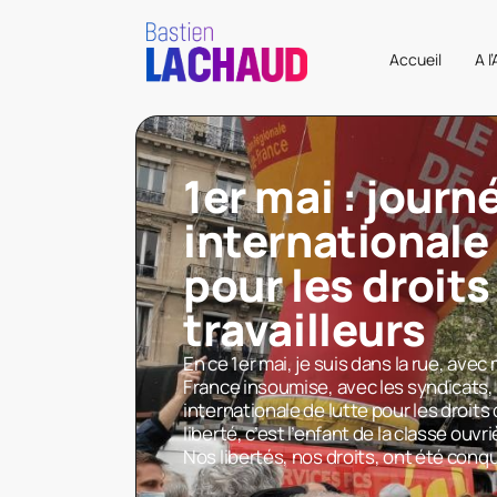
Accueil
A l
1er mai : journ
internationale 
pour les droits
travailleurs
En ce 1er mai, je suis dans la rue, av
France insoumise, avec les syndicats, 
internationale de lutte pour les droits d
liberté, c’est l’enfant de la classe ouvr
Nos libertés, nos droits, ont été conq