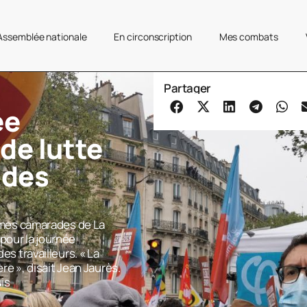
’Assemblée nationale
En circonscription
Mes combats
Partager
ée
de lutte
 des
ec mes camarades de La
pour la journée
es travailleurs. « La
ière », disait Jean Jaurès.
uis