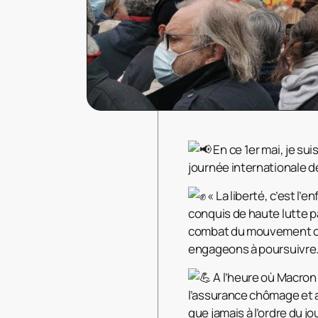
En ce 1er mai, je su
journée internationale de 
« La liberté, c’est l’e
conquis de haute lutte pa
combat du mouvement ou
engageons à poursuivre
A l’heure où Macron
l’assurance chômage et aux
que jamais à l’ordre du jo