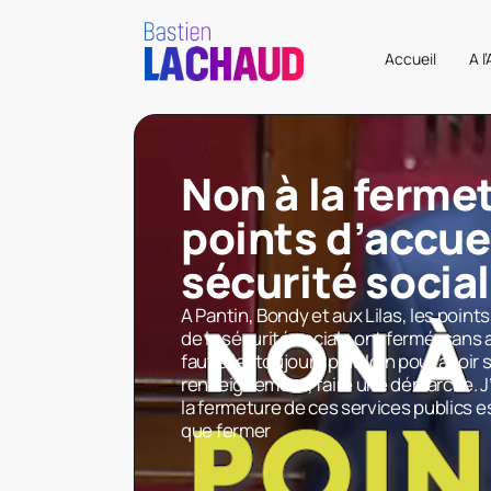
Accueil
A l
Non à la ferme
points d’accuei
sécurité socia
A Pantin, Bondy et aux Lilas, les point
de la sécurité sociale ont fermé, sans 
faut aller toujours plus loin pour avoi
renseignement, faire une démarche. J’
la fermeture de ces services publics e
que fermer