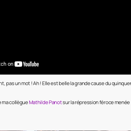
, pas un mot ! Ah ! Elle est belle la grande cause du quinque
e ma collègue
Mathilde Panot
sur la répression féroce menée p