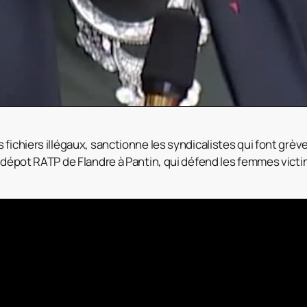
 fichiers illégaux, sanctionne les syndicalistes qui font grè
u dépot RATP de Flandre à Pantin, qui défend les femmes vict