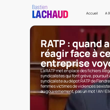
Accueil
A l
RATP : quand a
réagir face à c
entreprise voy
La RATP met en place des fichiers illé
syndicalistes qui font grève, poursuit
syndicaliste au dépot RATP de Flandre 
femmes victimes de violences sexistes
au gouvernement, pas un mot ! Ah ! Ell