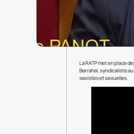
La RATP met en place des
Berrahal, syndicaliste a
sexistes et sexuelles.