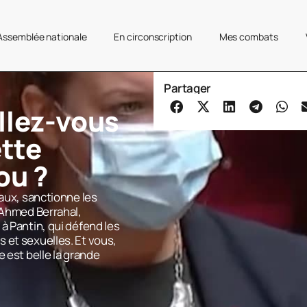
’Assemblée nationale
En circonscription
Mes combats
Partager
llez-vous
ette
ou ?
gaux, sanctionne les
 Ahmed Berrahal,
à Pantin, qui défend les
 et sexuelles. Et vous,
e est belle la grande