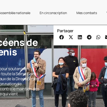
’Assemblée nationale
En circonscription
Mes combats
Partager
céens de
enis
pour soutenir les
e toute la Seine-Saint-
aux de la Direction des
on nationale.
 contre le maintien des
e qui vient