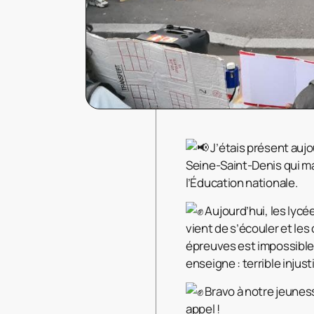
J’étais présent aujou
Seine-Saint-Denis qui ma
l’Éducation nationale.
Aujourd’hui, les lycée
vient de s’écouler et les
épreuves est impossible.
enseigne : terrible injust
Bravo à notre jeunesse
appel !