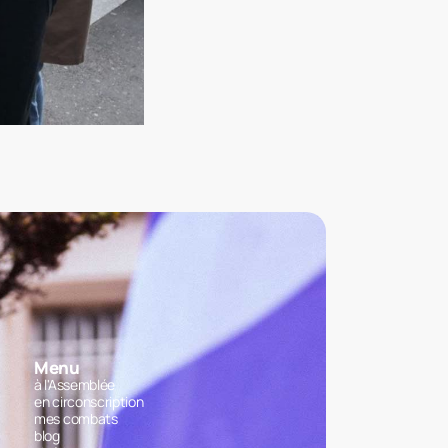
Menu
à l'Assemblée
en circonscription
mes combats
blog