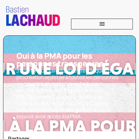
Oui à la PMA pour les
personnes transgenres !
J’ai défendu l’ouverture des techniques de
procréation assistée à toutes les personnes
en capacité de porter un enfant, sans
discrimination selon le genre, le statut
marital, l’identité du genre du ou de la
conjointe. Nous voulons une loi d’égalité.
Donc les personnes transgenres doivent
pouvoir avoir accès à la PMA,
Partager