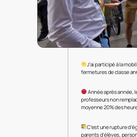
J’ai participé à la mob
fermetures de classe anno
Année après année, le
professeurs non remplacé
moyenne 20% des heures
C’est une rupture d’ég
parents d’élèves, perso