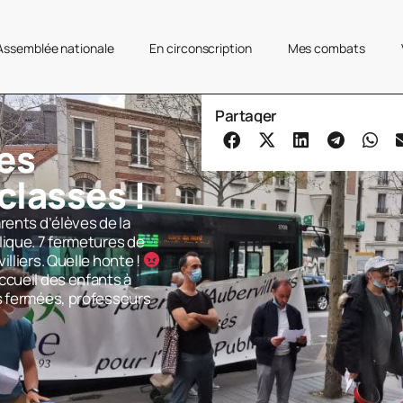
’Assemblée nationale
En circonscription
Mes combats
Partager
les
classes !
arents d’élèves de la
lique. 7 fermetures de
lliers. Quelle honte !
ccueil des enfants à
s fermées, professeurs