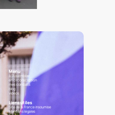
Menu
à l'Assemblée
en circonscription
mes combats
blog
vidéos
Liens utiles
Site de la France insoumise
Mentions légales