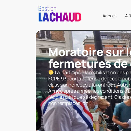
Accueil
A l
Moratoire sur 
fermetures de 
J’ai participé à la mobilisation des p
FCPE 93pour la défense de l’école pub
classe annoncées à la rentrée à Aubervi
Année après année, les conditions d’a
l’école publique se dégradent. Classe
non remplacés, on