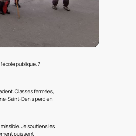
l’école publique. 7
radent. Classes fermées,
ine-Saint-Denis perd en
dmissible. Je soutiens les
tement puissent