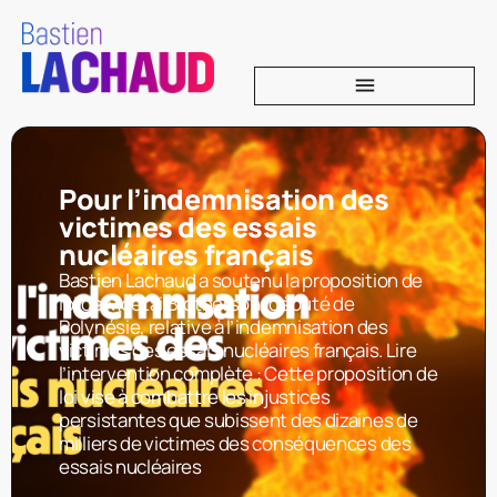
Pour l’indemnisation des
victimes des essais
nucléaires français
Bastien Lachaud a soutenu la proposition de
loi de Moetai Brotherson, député de
Polynésie, relative à l’indemnisation des
victimes des essais nucléaires français. Lire
l’intervention complète : Cette proposition de
loi vise à combattre les injustices
persistantes que subissent des dizaines de
milliers de victimes des conséquences des
essais nucléaires