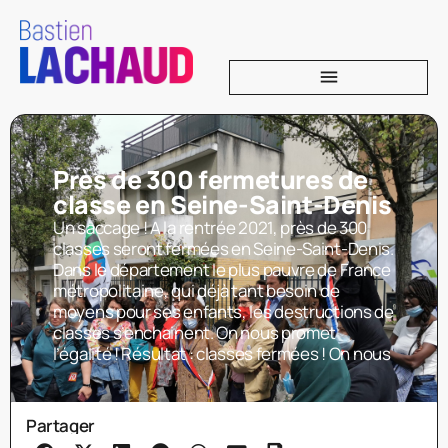
Près de 300 fermetures de
classe en Seine-Saint-Denis
Un saccage ! A la rentrée 2021, près de 300
classes seront fermées en Seine-Saint-Denis.
Dans le département le plus pauvre de France
métropolitaine, qui déjà tant besoin de
moyens pour ses enfants, les destructions de
classes s’enchainent. On nous promet
l’égalité ! Résultat : classes fermées ! On nous
Partager