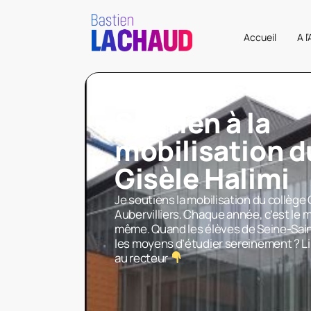
Accueil
A l
Soutien à la
mobilisation d
Gisèle Halimi
Je soutiens la mobilisation du collège 
Aubervilliers. Chaque année, c’est le
même. Quand les élèves de Seine-Sain
les moyens d’étudier sereinement ? L
au recteur