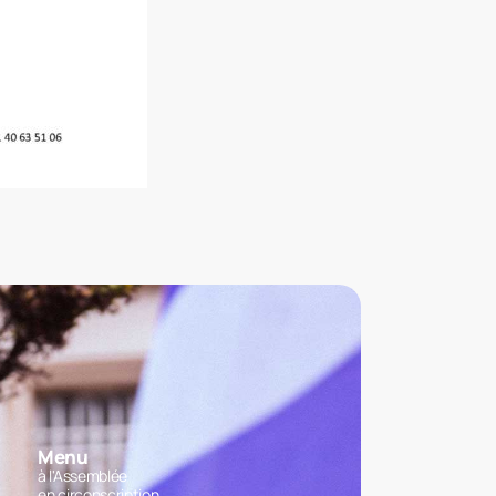
Menu
à l'Assemblée
en circonscription