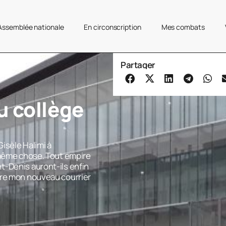
’Assemblée nationale
En circonscription
Mes combats
Partager
u collège
Gisèle Halimi à
 même chose. Tout empire
t-Denis auront-ils enfin
ire mon nouveau courrier