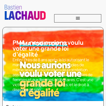
PMA : nous aurions voulu
voter une grande loi
d’égalité
Enfin ! Près de 8 ans après la loi autorisant le
mariage et l’adoption pour les couples de
même sexe, les techniques de procréation
assistées sont enfin ouvertes aux couples de
femmes et aux femmes célibataires. C’est une
victoire pour l’égalité des droits, et le droit à
disposer de son