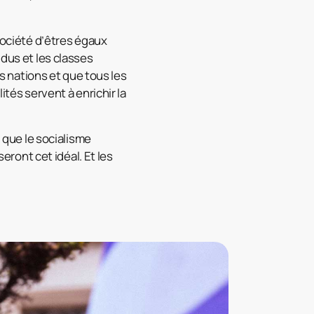
 société d’êtres égaux
idus et les classes
es nations et que tous les
ités servent à enrichir la
d que le socialisme
seront cet idéal. Et les