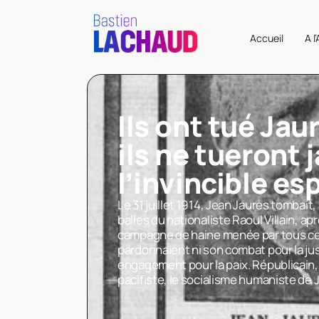
Accueil
A l
Ils ont tué Jau
ils ne tueront 
l’invincible es
Le 31 juillet 1914, Jean Jaurès tombait
balles du nationaliste Raoul Villain, a
campagne de haine menée par tous ceu
pardonnaient ni son combat pour la jus
engagement pour la paix. Républicain
pacifiste, le socialisme humaniste de 