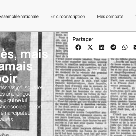
’Assemblée nationale
En circonscription
Mes combats
Partager
rès, mais
jamais
poir
, assassiné, sous les
près une longue
x qui ne lui
tice sociale, ni son
, émancipateur,
Jaurès