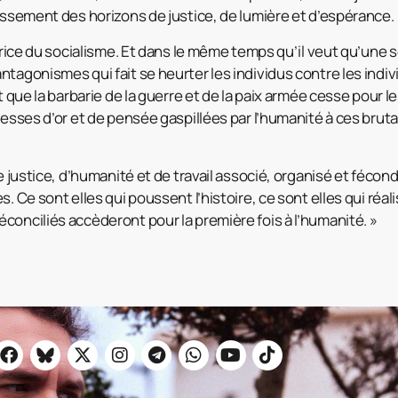
dissement des horizons de justice, de lumière et d’espérance.
atrice du socialisme. Et dans le même temps qu’il veut qu’une
tagonismes qui fait se heurter les individus contre les indiv
ut que la barbarie de la guerre et de la paix armée cesse pour l
hesses d’or et de pensée gaspillées par l’humanité à ces brutal
de justice, d’humanité et de travail associé, organisé et fécon
. Ce sont elles qui poussent l’histoire, ce sont elles qui réali
conciliés accèderont pour la première fois à l’humanité. »