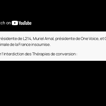
présidente de L214, Muriel Arnal, présidente de One Voice, et 
male de la France insoumise.
l’interdiction des Thérapies de conversion :