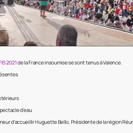
IS 2021
de la France insoumise se sont tenus à Valence.
résentes
xtérieurs
spectacle d’eau
eur d’accueillir Huguette Bello, Présidente de la région Réu