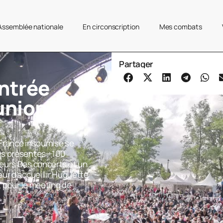
’Assemblée nationale
En circonscription
Mes combats
Partager
entrée
’union
 France insoumise se
es présentes +100
eurs Des concerts et un
ur d’accueillir Huguette
, pour le meeting de