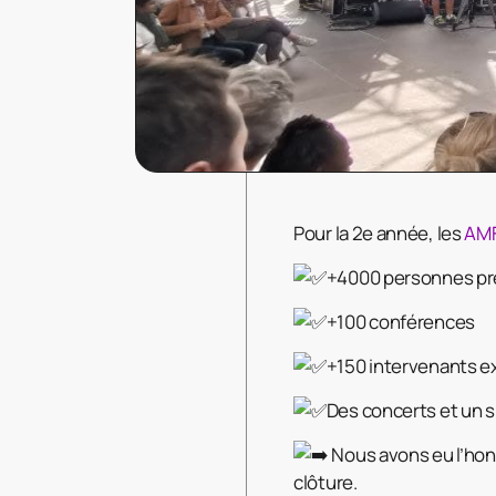
Pour la 2e année, les
AMF
+4000 personnes p
+100 conférences
+150 intervenants e
Des concerts et un 
Nous avons eu l’honn
clôture.