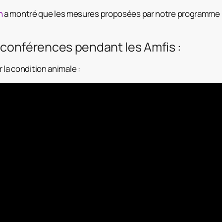
n
a montré que les mesures proposées par notre programme 
 3 conférences pendant les Amfis :
la condition animale :