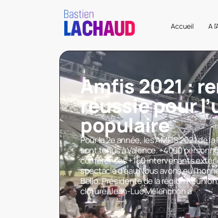
Accueil
A l
Amfis 2021 : r
réussie pour l
populaire
Pour la 2e année, les AMFIS 2021 de la
sont tenus à Valence. +4000 personn
conférences +150 intervenants extéri
spectacle d’eau Nous avons eu l’honne
Bello, Présidente de la région Réunion
clôture. Jean-Luc Mélenchon a