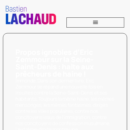
Propos ignobles d’Eric
Zemmour sur la Seine-
Saint-Denis : halte aux
prêcheurs de haine !
Immonde. Dans son dernier livre, Eric
Zemmour se répand une nouvelle fois en
insultes contre la Seine-Saint-Denis et ses
habitants. Toujours la même haine, les mêmes
mensonges, les mêmes fantasmes, dirigés
contre les villes populaires, contre nos
concitoyens issus de l’immigration, contre
nos concitoyens de confession musulmane.
L’extrême-droite montre une