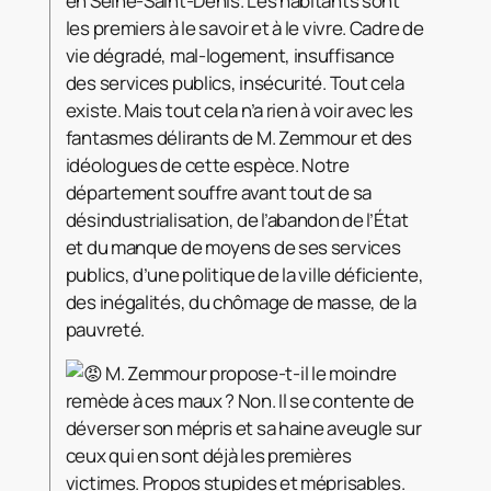
en Seine-Saint-Denis. Les habitants sont
les premiers à le savoir et à le vivre. Cadre de
vie dégradé, mal-logement, insuffisance
des services publics, insécurité. Tout cela
existe. Mais tout cela n’a rien à voir avec les
fantasmes délirants de M. Zemmour et des
idéologues de cette espèce. Notre
département souffre avant tout de sa
désindustrialisation, de l’abandon de l’État
et du manque de moyens de ses services
publics, d’une politique de la ville déficiente,
des inégalités, du chômage de masse, de la
pauvreté.
M. Zemmour propose-t-il le moindre
remède à ces maux ? Non. Il se contente de
déverser son mépris et sa haine aveugle sur
ceux qui en sont déjà les premières
victimes. Propos stupides et méprisables.